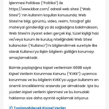
İşlenmesi Politikası (“Politika”) ile
https://www.kibar.com/ adresli web sitesi (“Web
Sitesi”) ’nin kullanım koşulları konusunda; Web
Sitesi’ne bilgi, görüntü, video, resim, fotoğraf gibi
materyal gönderdiği ya da sağladığına bakılmaksızın,
Web Sitesi’ni ziyaret eden gerçek kişi, tüzel kişiliği haiz
ve/veya kurum ile kuruluş niteliğindeki Web Sitesi
kullanıcıları (“Kullanıcı”)’nı bilgilendirmek suretiyle ilke
olarak Kullanıcı’ya ilişkin bilgilerin gizliliğini korumayı
amaçlamaktadır.
Bizimle paylaştığınız kişisel verilerinizin 6698 sayılı
Kişisel Verilerin Korunması Kanunu (“KVKK”) uyarınca
korunması ve bu bilgilerin KVKK’ya uygun kullanımı en
önemli önceliklerimiz arasında yer almaktadır. İşte bu
yüzden kişisel verilerin işlenmesi ve bu konudaki
haklarınızı size daha ayrıntılı açıklamak istiyoruz.
2) Toplanabilecek Kişisel Veriler