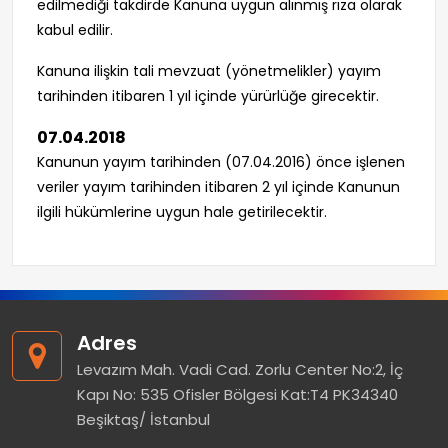
edilmediği takdirde Kanuna uygun alınmış rıza olarak
kabul edilir.
Kanuna ilişkin tali mevzuat (yönetmelikler) yayım
tarihinden itibaren 1 yıl içinde yürürlüğe girecektir.
07.04.2018
Kanunun yayım tarihinden (07.04.2016) önce işlenen
veriler yayım tarihinden itibaren 2 yıl içinde Kanunun
ilgili hükümlerine uygun hale getirilecektir.
Adres
Levazım Mah. Vadi Cad. Zorlu Center No:2, İç
Kapı No: 535 Ofisler Bölgesi Kat:T4 PK34340
Beşiktaş/ İstanbul