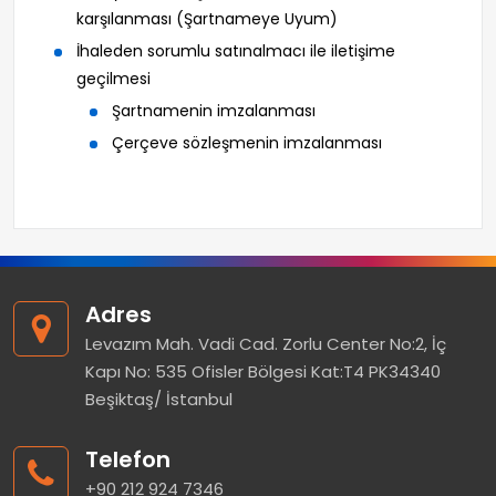
karşılanması (Şartnameye Uyum)
İhaleden sorumlu satınalmacı ile iletişime
geçilmesi
Şartnamenin imzalanması
Çerçeve sözleşmenin imzalanması
Adres
Levazım Mah. Vadi Cad. Zorlu Center No:2, İç
Kapı No: 535 Ofisler Bölgesi Kat:T4 PK34340
Beşiktaş/ İstanbul
Telefon
+90 212 924 7346