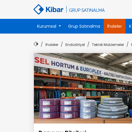
Kurumsal
Grup Satınalma
İhaleler
K
İhaleler
Endüstriyel
Teknik Malzemeler