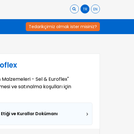
TR
EN
Tedarikçimiz olmak ister misiniz?
oflex
m Malzemeleri - Sel & Euroflex"
amesi ve satınalma koşulları için
 Etiği ve Kurallar Dokümanı