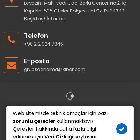
Levazım Mah. Vadi Cad. Zorlu Center No:2, İç
Kapı No: 535 Ofisler Bölgesi Kat:T4 PK34340
Beşiktaş/ İstanbul
Telefon
+90 212 924 7346
E-posta
grupsatinalma@kibar.com
Web sitemizde teknik amaçlar için bazı
Kurumsal
Grup Satınalma
İhaleler
K-STAR
zorunlu çerezler
kullanmaktayız.
Tedarikçi Yönetim Sistemi
İletişim
Çerezler hakkında daha fazla bilgi
edinmek için
Veri Gizliliği
sayfasını