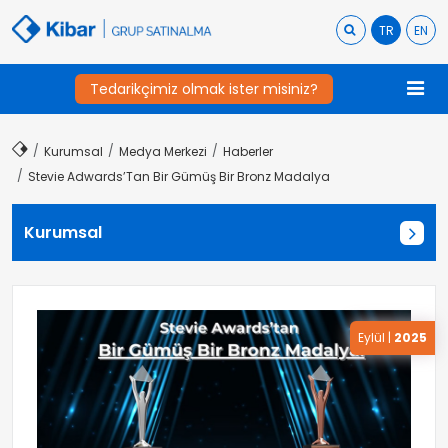
TR
EN
Tedarikçimiz olmak ister misiniz?
Kurumsal
Medya Merkezi
Haberler
Stevie Adwards’Tan Bir Gümüş Bir Bronz Madalya
Kurumsal
Eylül
|
2025