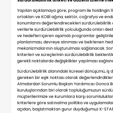
Sürdürülebilirlik anketi ve düzenli izleme m
Yapılan açıklamaya göre, program ile holdingin 10
ortakları ve KOBİ ağına; sektör, coğrafya ve endü
konumlarını değerlendirecekleri sürdürülebilirli
verilerle sürdürülebilirlik yolculuğunda onları d
ve hedefleri içeren aşamalı programlar geliştiril
planlanması, devreye alınması ve belirlenen hede
mekanizmalarının oluşturulması sağlanacak. Son
kriterleri ve süreçlerinin sürdürülebilirlik beklenti
gerekli noktalarda değişiklikler yapılması sağlan
Sürdürülebilirlik alanındaki küresel dönüşümü, iş d
gereken bir eşik noktası olarak değerlendirdikleri
Almalardan Sorumlu Başkan Yardımcısı Gonca Bat
kuruluşlarından biri olarak topluluğumuzun sürdürü
müşterilerimize ve kurumlara karşı sorumlulukla
kriterlere göre satınalma politika ve uygulamalar
açıdan, başlatmaktan gurur duyduğumuz K-STAR 