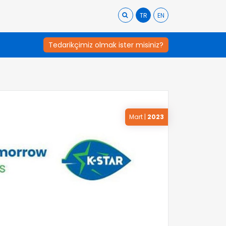
TR
EN
Tedarikçimiz olmak ister misiniz?
Mart
|
2023