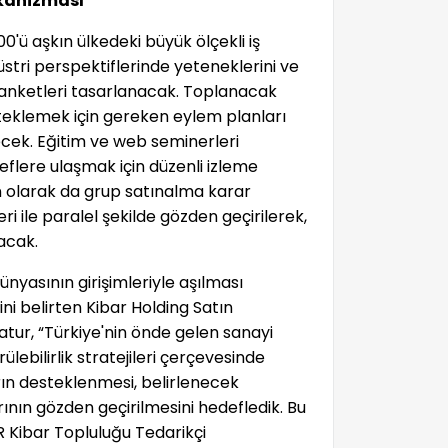
ekanizması
0'ü aşkın ülkedeki büyük ölçekli iş
stri perspektiflerinde yeteneklerini ve
k anketleri tasarlanacak. Toplanacak
esteklemek için gereken eylem planları
ecek. Eğitim ve web seminerleri
flere ulaşmak için düzenli izleme
 olarak da grup satınalma karar
leri ile paralel şekilde gözden geçirilerek,
acak.
ünyasının girişimleriyle aşılması
ni belirten Kibar Holding Satın
ur, “Türkiye'nin önde gelen sanayi
lebilirlik stratejileri çerçevesinde
rın desteklenmesi, belirlenecek
ının gözden geçirilmesini hedefledik. Bu
Kibar Topluluğu Tedarikçi